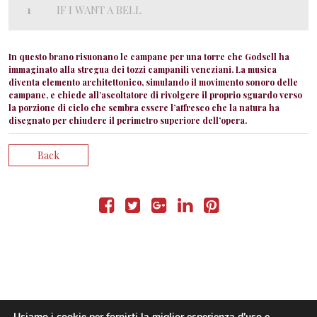
IF I WANT A BELL
In questo brano risuonano le campane per una torre che Godsell ha
immaginato alla stregua dei tozzi campanili veneziani. La musica
diventa elemento architettonico, simulando il movimento sonoro delle
campane, e chiede all’ascoltatore di rivolgere il proprio sguardo verso
la porzione di cielo che sembra essere l’affresco che la natura ha
disegnato per chiudere il perimetro superiore dell’opera.
Back
Usiamo i cookie per fornirti la miglior esperienza d'uso e