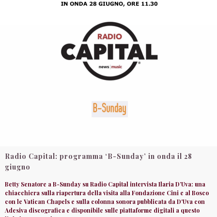
Radio Capital: programma ‘B-Sunday’ in onda il 28
giugno
Betty Senatore a B-Sunday su Radio Capital intervista Ilaria D’Uva: una
chiacchiera sulla riapertura della visita alla Fondazione Cini e al Bosco
con le Vatican Chapels e sulla colonna sonora pubblicata da D'Uva con
Adesiva discografica e disponibile sulle piattaforme digitali a questo