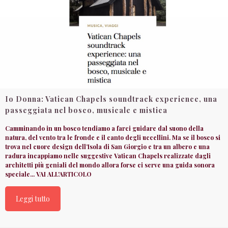
Io Donna: Vatican Chapels soundtrack experience, una
passeggiata nel bosco, musicale e mistica
Camminando in un bosco tendiamo a farci guidare dal suono della
natura, del vento tra le fronde e il canto degli uccellini. Ma se il bosco si
trova nel cuore design dell’Isola di San Giorgio e tra un albero e una
radura incappiamo nelle suggestive Vatican Chapels realizzate dagli
architetti più geniali del mondo allora forse ci serve una guida sonora
speciale... VAI ALL'ARTICOLO
Leggi tutto