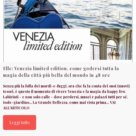
Elle: Venezia limited edition, come godersi tutta la
magia della città più bella del mondo in 48 ore
Senza più la folla dei mordi-e-fuggi, ora che fa la conta dei suoi (nuovi)
tesori, è questo il momento di vivere Venezia e la magia da happy few.
Labirinti - e non solo calle - dove perdersi, musei e palazzi tutti per sé,
isole-giardino... La Grande Bellezza, come mai vista prima... VAI
ALL'ARTICOLO
Leggi tutto