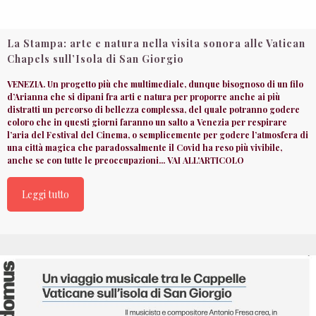
La Stampa: arte e natura nella visita sonora alle Vatican
Chapels sull’Isola di San Giorgio
VENEZIA. Un progetto più che multimediale, dunque bisognoso di un filo
d’Arianna che si dipani fra arti e natura per proporre anche ai più
distratti un percorso di bellezza complessa, del quale potranno godere
coloro che in questi giorni faranno un salto a Venezia per respirare
l’aria del Festival del Cinema, o semplicemente per godere l’atmosfera di
una città magica che paradossalmente il Covid ha reso più vivibile,
anche se con tutte le preoccupazioni... VAI ALL'ARTICOLO
Leggi tutto