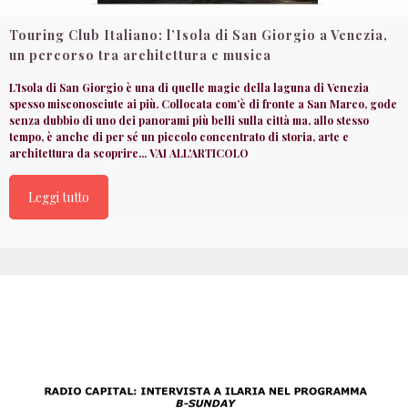
Touring Club Italiano: l’Isola di San Giorgio a Venezia,
un percorso tra architettura e musica
L’Isola di San Giorgio è una di quelle magie della laguna di Venezia
spesso misconosciute ai più. Collocata com’è di fronte a San Marco, gode
senza dubbio di uno dei panorami più belli sulla città ma, allo stesso
tempo, è anche di per sé un piccolo concentrato di storia, arte e
architettura da scoprire... VAI ALL'ARTICOLO
Leggi tutto