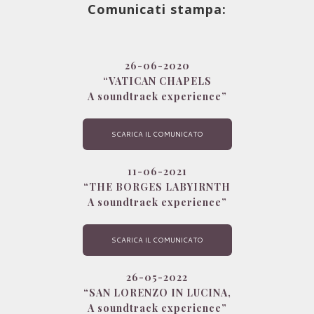
BASILICA DI SAN LORENZO IN LUCINA
THE BORGES LABYIRINTH
Comunicati stampa
:
BASILICA DI SAN LORENZO IN LUCINA
IDEA
TESORO DI SAN GENNARO
26-06-2020
BASILICA DI SAN LORENZO IN LUCINA
BORGES LABYIRINTH
TEAM
“VATICAN CHAPELS
A soundtrack experience”
TESORO DI SAN GENNARO
VATICAN CHAPELS
SCARICA IL COMUNICATO
PRESS
11-06-2021
“
THE BORGES LABYIRNTH
TESORO DI SAN GENNARO
A soundtrack experience”
CONTACT
SCARICA IL COMUNICATO
26-05-2022
“
SAN LORENZO IN LUCINA,
A soundtrack experience”