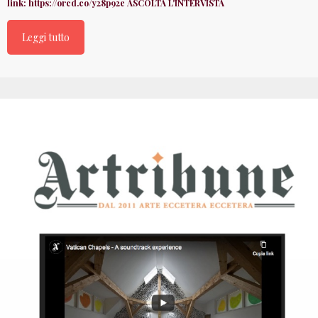
link: https://orcd.co/y28p92e ASCOLTA L'INTERVISTA
Leggi tutto