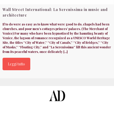
Wall Street International: La Serenissima in music and
architecture
If to do were as easy as to know what were good to do, chapels had been
churches, and poor men’s cottages princes’ palaces. (The Merchant of
Venice) For many who have been hypnotized by the haunting beauty of
Venice, the lagoon of romance recognized as a UNESCO World Heritage
Site, the titles “City of Water,” “City of Canals,” “City of Bridges,” “City
of Masks,” “Floating City,” and “La Serenissima” lift this ancient wonder
from its peaceful waters, once delicately [...]
Leggi tutto