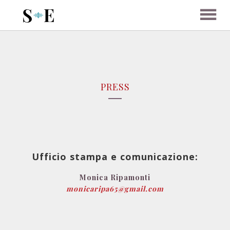
HOME
PRESS
MUSIC
VATICAN CHAPELS
VISIT
Ufficio stampa e comunicazione
:
Monica Ripamonti
THE BORGES LABYRINTH
monicaripa65@gmail.com
VATICAN CHAPELS
BUY CD