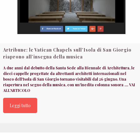
Artribune: le Vatican Chapels sull’Isola di San Giorgio
riaprono all’insegna della musica
A due anni dal debutto della Santa Sede alla Biennale di Architettura, le
dieci cappelle progettate da altrettanti architetti internazionali nel
bosco dell'Isola di San Giorgio tornano visitabili dal 26 giugno. Una
riapertura nel segno della musica, con un'inedita colonna sonora .... VAI
ALL'ARTICOLO
Leggi tutto