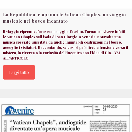
La Repubblica: riaprono le Vatican Chaples, un viaggio
musicale nel bosco incantato
Il viaggio riprende, forse con maggior fascino. Tornano a vivere infatti
le Vatican Chaples sull’isola di San Giorgio, a Venezia. E stavolta una
musica speciale, suscitata da quelle inimitabili costruzioni nel bosco,
accoglie i visitatori. Raccontando, se così si può dire, la tensione verso il
mistero, la ricerca o la curiosità dell’incontro con l’idea di Dio... VAI
ALL'ARTICOLO
Leggi tutto